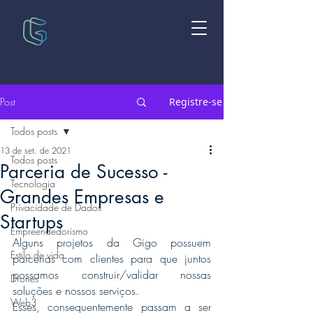
Post
Registre-se
Todos posts
13 de set. de 2021
Todos posts
Parceria de Sucesso -
Tecnologia
Grandes Empresas e
Privacidade de Dados
Startups
Empreendedorismo
Alguns projetos da Gigo possuem 
Estilo de vida
parcerias com clientes para que juntos 
possamos construir/validar nossas 
Drones
soluções e nossos serviços.
Web3
Esses, consequentemente passam a ser 