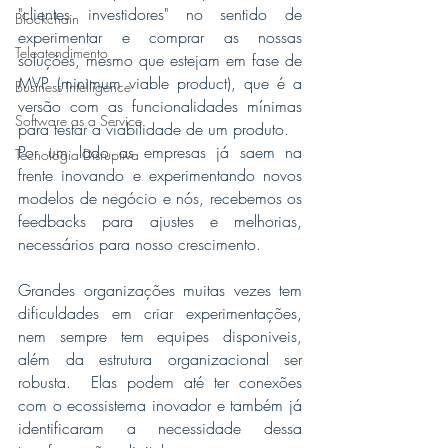
"clientes investidores" no sentido de 
Blockchain
experimentar e comprar as nossas 
Teleatendimento
soluções, mesmo que estejam em fase de 
MVP (minimum viable product), que é a 
Business Intelligence
versão com as funcionalidades mínimas 
Software as a Service
para testar a viabilidade de um produto.
Por um lado as empresas já saem na 
Tecnologia Disruptiva
frente inovando e experimentando novos 
modelos de negócio e nós, recebemos os 
feedbacks para ajustes e melhorias, 
necessários para nosso crescimento.
Grandes organizações muitas vezes tem 
dificuldades em criar experimentações, 
nem sempre tem equipes disponiveis, 
além da estrutura organizacional ser 
robusta.  Elas podem até ter conexões 
com o ecossistema inovador e também já 
identificaram a necessidade dessa 