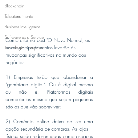
Blockchain
Teleatendimento
Business Intelligence
Software as a Service
Como citei no post "O Novo Normal, os 
novos comportamentos levarão às 
Tecnologia Disruptiva
mudanças significativas no mundo dos 
negócios
1) Empresas terão que abandonar a 
“gambiarra digital”. Ou é digital mesmo 
ou não é. Plataformas digitais 
competentes mesmo que sejam pequenas 
são as que vão sobreviver;
2) Comércio online deixa de ser uma 
opção secundária de compras. As lojas 
físicas serão redesenhadas como espaços 