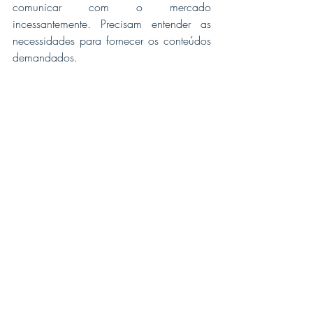
comunicar com o mercado 
incessantemente. Precisam entender as 
necessidades para fornecer os conteúdos 
demandados. 
Eles já não estavam atualizados, agora 
estão muito defasados. Precisara trazer 
visões constantes de 
life long learning ou 
aprendizado para a vida toda. 
 Na 
sociedade do conhecimento não existe 
“ex-aluno”. Ou você está aprendendo o 
tempo todo ou não terá colocação.