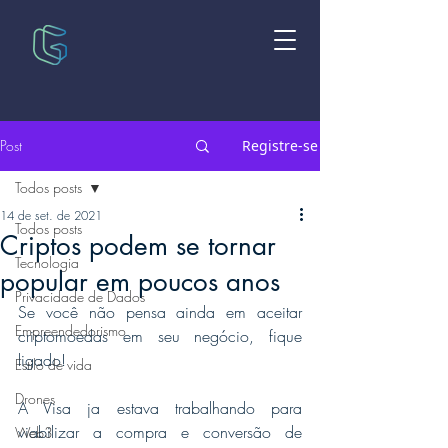
Post
Registre-se
Todos posts
14 de set. de 2021
Todos posts
Criptos podem se tornar
Tecnologia
popular em poucos anos
Privacidade de Dados
Se você não pensa ainda em aceitar 
Empreendedorismo
criptomoedas em seu negócio, fique 
ligado!  
Estilo de vida
Drones
A Visa ja estava trabalhando para 
viabilizar a compra e conversão de 
Web3