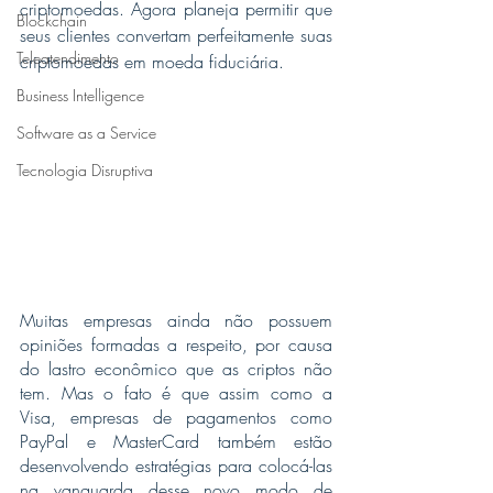
criptomoedas. Agora planeja permitir que 
Blockchain
seus clientes convertam perfeitamente suas 
Teleatendimento
criptomoedas em moeda fiduciária. 
Business Intelligence
Software as a Service
Tecnologia Disruptiva
Muitas empresas ainda não possuem 
opiniões formadas a respeito, por causa 
do lastro econômico que as criptos não 
tem. Mas o fato é que assim como a 
Visa, empresas de pagamentos como  
PayPal e MasterCard também estão 
desenvolvendo estratégias para colocá-las 
na vanguarda desse novo modo de 