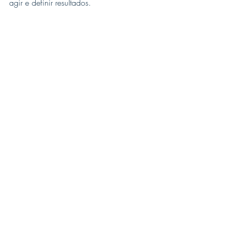
agir e definir resultados.
"O mundo pode fazer tudo por nós, 
menos a nossa parte". 
(frase adaptada de Caio Carneiro)
Grande abraço cordial.
Te vejo na próxima!
Graci Moura é consultora de 
transformação digital CDO, CTO, 
evangelizadora blockchain, especialista 