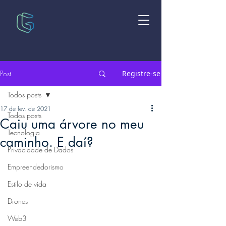
Post
Registre-se
Todos posts
17 de fev. de 2021
Todos posts
Caiu uma árvore no meu
Tecnologia
caminho. E daí?
Privacidade de Dados
Empreendedorismo
Estilo de vida
Drones
Web3